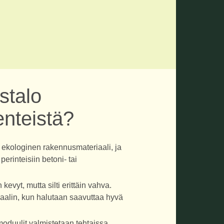
stalo
enteistä?
a ekologinen rakennusmateriaali, ja
perinteisiin betoni- tai
kevyt, mutta silti erittäin vahva.
aalin, kun halutaan saavuttaa hyvä
moduulit valmistetaan tehtaissa