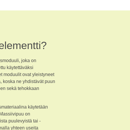
aelementti?
usmoduuli, joka on
ettu käytettäväksi
t moduulit ovat yleistyneet
, koska ne yhdistävät puun
yden sekä tehokkaan
smateriaalina käytetään
 Massiivipuu on
sta puulevyistä tai -
amalla yhteen useita