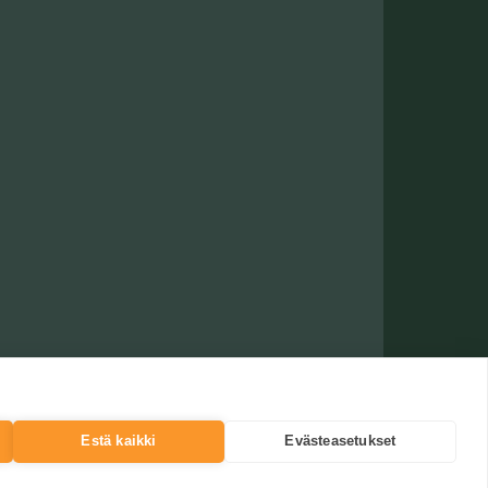
Estä kaikki
Evästeasetukset