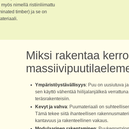
yös nimellä ristiinliimattu
minated timber) ja se on
teriaali.
Miksi rakentaa kerro
massiivipuutilaelem
Ympäristöystävällisyys
: Puu on uusiutuva j
sen käyttö vähentää hiilijalanjälkeä verrattuna 
teräsrakenteisiin.
Kevyt ja vahva
: Puumateriaali on suhteellisen 
Tämä tekee siitä ihanteellisen rakennusmateri
kantavuus ja rakenteellinen vakaus.
Modulaarinen rakentaminen
: Puukerrostalo