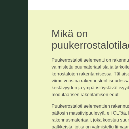
Mikä on
puukerrostalotil
Puukerrostalotilaelementti on rakenn
valmistettu puumateriaalista ja tarkoit
kerrostalojen rakentamisessa. Tällaise
viime vuosina rakennusteollisuudessa
kestävyyden ja ympäristöystävällisy
modulaarisen rakentamisen edut.
Puukerrostalotilaelementtien rakennu
pääosin massiivipuulevyä, eli CLT:tä.
rakennusmateriaali, joka koostuu suuri
palkkeista, jotka on valmistettu liima