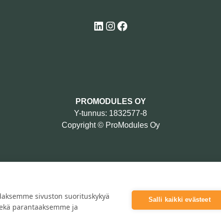
LinkedIn
Instagram
Facebook
PROMODULES OY
Y-tunnus: 1832577-8
Copyright © ProModules Oy
daksemme sivuston suorituskykyä
Salli kaikki evästeet
 sekä parantaaksemme ja