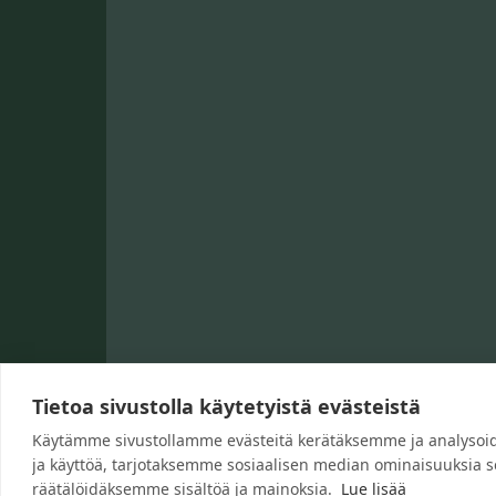
Tietoa sivustolla käytetyistä evästeistä
Käytämme sivustollamme evästeitä kerätäksemme ja analysoi
ja käyttöä, tarjotaksemme sosiaalisen median ominaisuuksia
räätälöidäksemme sisältöä ja mainoksia.
Lue lisää