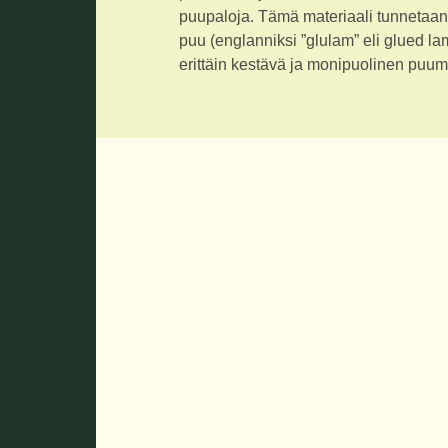
puupaloja. Tämä materiaali tunnetaan m
puu (englanniksi ”glulam” eli glued la
erittäin kestävä ja monipuolinen puuma