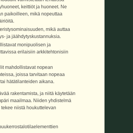
pyhuoneet, keittiöt ja huoneet. Ne
an paikoilleen, mikä nopeuttaa
riöitä.
n eristysominaisuuden, mikä auttaa
s- ja jäähdytyskustannuksia.
listavat monipuolisen ja
avissa erilaisiin arkkitehtonisiin
lit mahdollistavat nopean
anteissa, joissa tarvitaan nopeaa
ai hätätilanteiden aikana.
vää rakentamista, ja niitä käytetään
mpäri maailmaa. Niiden yhdistelmä
a tekee niistä houkuttelevan
uukerrostalotilaelementtien