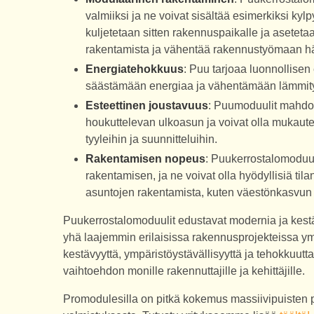
valmiiksi ja ne voivat sisältää esimerkiksi kyl
kuljetetaan sitten rakennuspaikalle ja aseteta
rakentamista ja vähentää rakennustyömaan häi
Energiatehokkuus
: Puu tarjoaa luonnollise
säästämään energiaa ja vähentämään lämmity
Esteettinen joustavuus
: Puumoduulit mahdol
houkuttelevan ulkoasun ja voivat olla mukautett
tyyleihin ja suunnitteluihin.
Rakentamisen nopeus
: Puukerrostalomoduu
rakentamisen, ja ne voivat olla hyödyllisiä til
asuntojen rakentamista, kuten väestönkasvun t
Puukerrostalomoduulit edustavat modernia ja kestä
yhä laajemmin erilaisissa rakennusprojekteissa y
kestävyyttä, ympäristöystävällisyyttä ja tehokkuutt
vaihtoehdon monille rakennuttajille ja kehittäjille.
Promodulesilla on pitkä kokemus massiivipuisten p