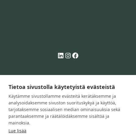
LinkedIn
Instagram
Facebook
Tietoa sivustolla käytetyistä evästeistä
Käytämme sivustollamme evästeitä kerätäksemme ja
PROMODULES OY
analysoidaksemme sivuston suorituskykyä ja käyttöä,
Y-tunnus: 1832577-8
tarjotaksemme sosiaalisen median ominaisuuksia sekä
parantaaksemme ja räätälöidäksemme sisältöä ja
Copyright © ProModules Oy
mainoksia.
Lue lisää