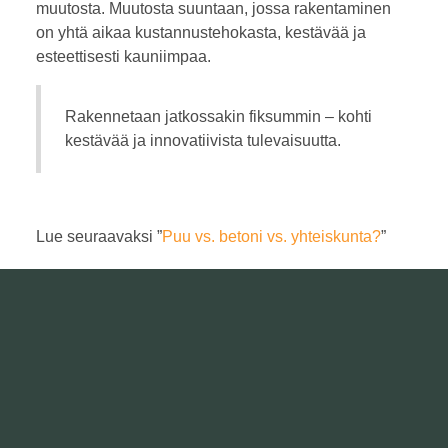
muutosta. Muutosta suuntaan, jossa rakentaminen
on yhtä aikaa kustannustehokasta, kestävää ja
esteettisesti kauniimpaa.
Rakennetaan jatkossakin fiksummin – kohti
kestävää ja innovatiivista tulevaisuutta.
Lue seuraavaksi ”
Puu vs. betoni vs. yhteiskunta?
”