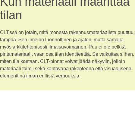
Kun materiaali määrittää
tilan
CLT:ssä on jotain, mitä monesta rakennusmateriaalista puuttuu:
lämpöä. Sen ilme on luonnollinen ja ajaton, mutta samalla
myös arkkitehtonisesti ilmaisuvoimainen. Puu ei ole pelkkä
pintamateriaali, vaan osa tilan identiteettiä. Se vaikuttaa siihen,
miten tila koetaan. CLT-pinnat voivat jäädä näkyviin, jolloin
materiaali toimii sekä kantavana rakenteena että visuaalisena
elementtinä ilman erillisiä verhouksia.